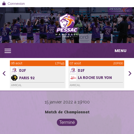
Panneau de gestion des cookies
Connexion
MENU
1H00
06 août
17H45
07 août
20H00
21 
D2F
D2F
LA ROCHE SUR YON
PARIS 92
HANDBALL VENDEE
AMICAL
AMICAL
AMI
15 janvier 2022 à 15H00
Match de Championnat
Terminé