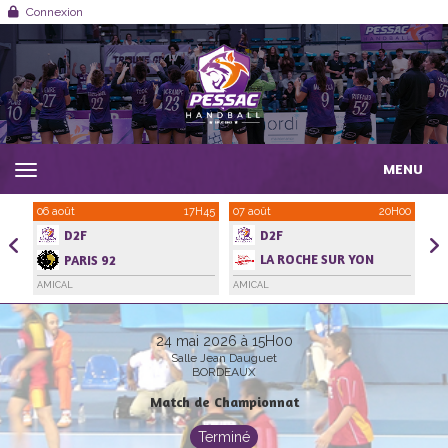
Panneau de gestion des cookies
Connexion
MENU
1H00
06 août
17H45
07 août
20H00
21 
D2F
D2F
LA ROCHE SUR YON
PARIS 92
HANDBALL VENDEE
AMICAL
AMICAL
AMI
24 mai 2026 à 15H00
Salle Jean Dauguet
BORDEAUX
Match de Championnat
Terminé