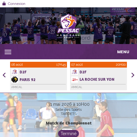
Panneau de gestion des cookies
Connexion
MENU
1H00
06 août
17H45
07 août
20H00
21 
D2F
D2F
LA ROCHE SUR YON
PARIS 92
HANDBALL VENDEE
AMICAL
AMICAL
AMI
31 mai 2026 à 10H00
Salle des Sports
TARDETS
Match de Championnat
Terminé