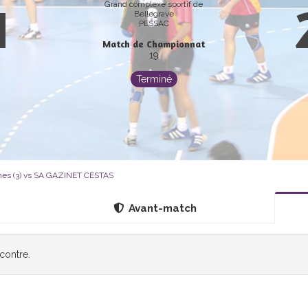
1
Grand complexe sportif de
Bellegrave
PESSAC
Match de Championnat
19
Terminé
nes (3) vs SA GAZINET CESTAS
Avant-match
ncontre.