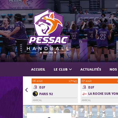
Panneau de gestion des cookies
ACCUEIL
LE CLUB
ACTUALITÉS
NOS
06 août
17H45
07 août
D2F
D2F
LA ROCHE SUR YO
PARIS 92
HANDBALL VENDEE
AMICAL
AMICAL