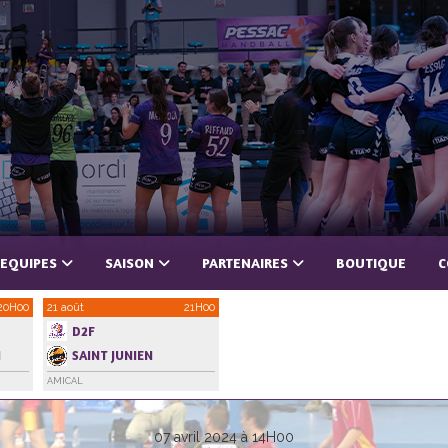
 EQUIPES
SAISON
PARTENAIRES
BOUTIQUE
C
20H00
21 août
21H00
D2F
N
SAINT JUNIEN
ROCHECHOUART
AMICAL
07 avril 2024 à 14H00