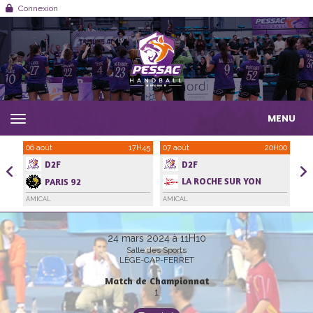
Panneau de gestion des cookies
Connexion
MENU
H00
06 août
17H45
07 août
20H00
06 
D2F
D2F
LA ROCHE SUR YON
PARIS 92
HANDBALL VENDEE
AMICAL
AMICAL
AMI
24 mars 2024 à 11H10
Salle des Sports
LÈGE-CAP-FERRET
Match de Championnat
1