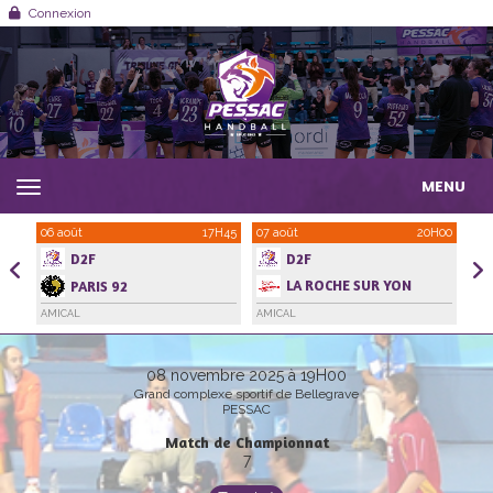
Panneau de gestion des cookies
Connexion
MENU
1H00
06 août
17H45
07 août
20H00
21 
D2F
D2F
LA ROCHE SUR YON
PARIS 92
HANDBALL VENDEE
AMICAL
AMICAL
AMI
08 novembre 2025 à 19H00
Grand complexe sportif de Bellegrave
PESSAC
Match de Championnat
7