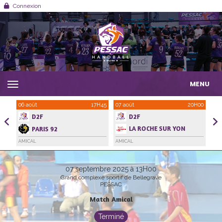
Panneau de gestion des cookies
Connexion
MENU
1H00
06 août
17H45
07 août
20H00
21 
D2F
D2F
LA ROCHE SUR YON
PARIS 92
HANDBALL VENDEE
AMICAL
AMICAL
AMI
07 septembre 2025 à 13H00
Grand complexe sportif de Bellegrave
PESSAC
Match Amical
Terminé