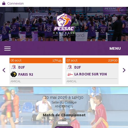
Panneau de gestion des cookies
Connexion
MENU
1H00
06 août
17H45
07 août
20H00
21 
D2F
D2F
LA ROCHE SUR YON
PARIS 92
HANDBALL VENDEE
AMICAL
AMICAL
AMI
10 mai 2026 à 14H30
Salle du Collège
ANDERNOS
Match de Championnat
10