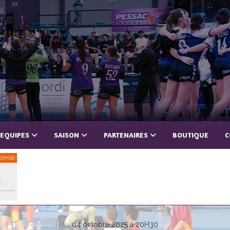
 EQUIPES
SAISON
PARTENAIRES
BOUTIQUE
C
20H00
N
04 octobre 2025 à 20H30