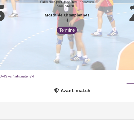
5
Salle de Sport Jacques Ladeveze
MARMANDE
Match de Championnat
4
Terminé
IS vs Nationale 3M
Avant-match