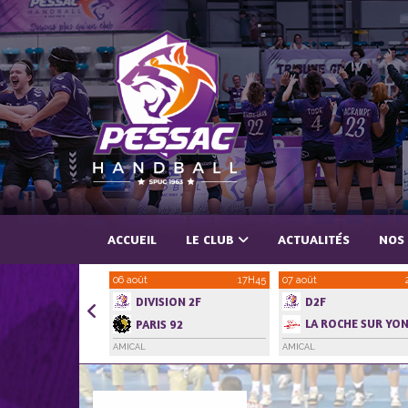
Panneau de gestion des cookies
ACCUEIL
LE CLUB
ACTUALITÉS
NOS
06 août
17H45
07 août
DIVISION 2F
D2F
LA ROCHE SUR YO
PARIS 92
HANDBALL VENDEE
AMICAL
AMICAL