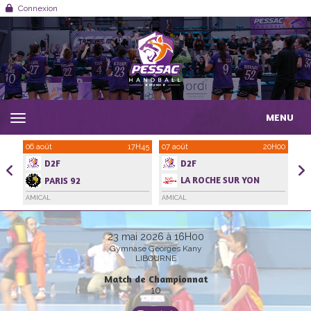
Panneau de gestion des cookies
Connexion
MENU
1H00
06 août
17H45
07 août
20H00
21 
D2F
D2F
LA ROCHE SUR YON
PARIS 92
HANDBALL VENDEE
AMICAL
AMICAL
AMI
23 mai 2026 à 16H00
Gymnase Georges Kany
LIBOURNE
Match de Championnat
10